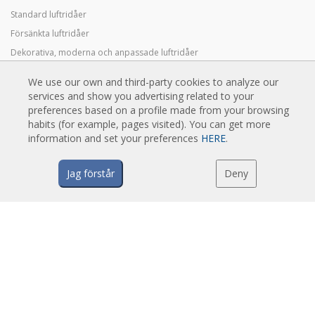
Standard luftridåer
Försänkta luftridåer
Dekorativa, moderna och anpassade luftridåer
Industriella luftridåer och luftridåer för kylutrymmen
We use our own and third-party cookies to analyze our
Karuselldörrar och skräddarsydda luftridåer
services and show you advertising related to your
Luftridåer för pestkontroll
preferences based on a profile made from your browsing
habits (for example, pages visited). You can get more
Luftridåer med värmepumpar och energisnåla luftridåer
information and set your preferences
HERE
.
Ekonomiska lågkostnadsridåer
Jag förstår
Deny
TEKNIK
Vad är en luftridå?
Hur fungerar luftridåer?
Fördelar och nyttan av luftridåer
Värmepump luftridåer
EC luftridåer