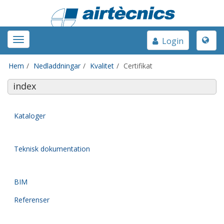
Toggle
Toggle
Login
naviga
navigation
Hem
Nedladdningar
Kvalitet
Certifikat
index
Kataloger
Teknisk dokumentation
BIM
Referenser