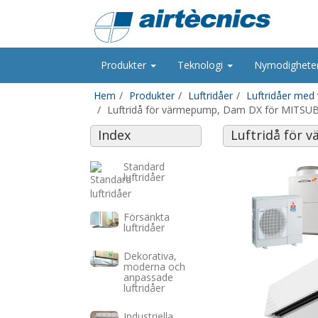
Produkter
Teknologi
Nymodighete
Hem
Produkter
Luftridåer
Luftridåer med
Luftridå för värmepump, Dam DX för MITSU
Index
Luftridå för
Standard
luftridåer
Försänkta
luftridåer
Dekorativa,
moderna och
anpassade
luftridåer
Industriella