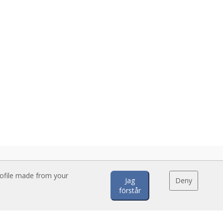
rofile made from your
Jag
Deny
förstår