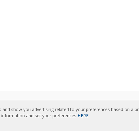
LADDNINGAR
RELATERADE HEMSIDOR
s and show you advertising related to your preferences based on a p
idåer kataloger
Rideaux d’air
e information and set your preferences
HERE
.
sk dokumentation
Actuadores
etscertifikat
Cortinas de aire
Luftschleier
KNADSFÖRD INNEHÅLL
EC Fans