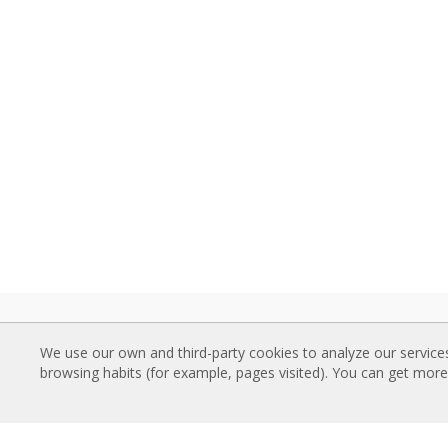
LUFTRIDÅER
NED
We use our own and third-party cookies to analyze our service
Standard luftridåer
Luftr
browsing habits (for example, pages visited). You can get mor
Försänkta luftridåer
Tekni
Dekorativa, moderna och anpassade
Kvalit
luftridåer
MAR
Industriella luftridåer och luftridåer för