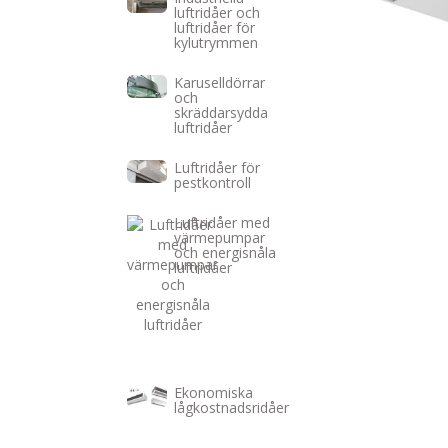
luftridåer och
luftridåer för
kylutrymmen
Karuselldörrar
och
skräddarsydda
luftridåer
Luftridåer för
pestkontroll
Luftridåer med
värmepumpar
och energisnåla
luftridåer
Ekonomiska
lågkostnadsridåer