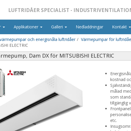
LUFTRIDÅER SPECIALIST - INDUSTRIVENTILATIO
r
Applikationer
Galleri
Nedladdningar
Kontakt
 värmepumpar och energisnåla luftridåer
Värmepumpar för luftridåer
BISHI ELECTRIC
 värmepump, Dam DX för MITSUBISHI ELECTRIC
Energisnål
kostnad oc
Självständi
målad med 
som standar
tillgänglig 
Frontpanel
personalise
etc.
Insugsomr