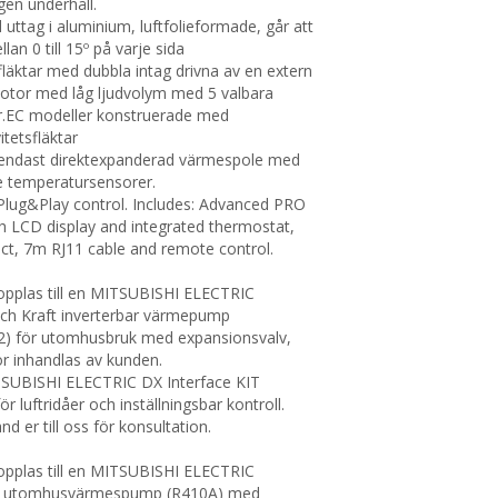
gen underhåll.
uttag i aluminium, luftfolieformade, går att
llan 0 till 15º på varje sida
fläktar med dubbla intag drivna av en extern
otor med låg ljudvolym med 5 valbara
r.EC modeller konstruerade med
itetsfläktar
 endast direktexpanderad värmespole med
de temperatursensorer.
lug&Play control. Includes: Advanced PRO
th LCD display and integrated thermostat,
ct, 7m RJ11 cable and remote control.
opplas till en MITSUBISHI ELECTRIC
ch Kraft inverterbar värmepump
2) för utomhusbruk med expansionsvalv,
ör inhandlas av kunden.
TSUBISHI ELECTRIC DX Interface KIT
r luftridåer och inställningsbar kontroll.
nd er till oss för konsultation.
opplas till en MITSUBISHI ELECTRIC
ar utomhusvärmespump (R410A) med