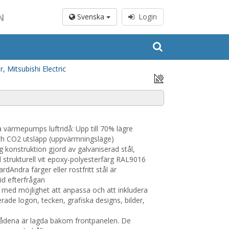
N
Svenska
Login
, Mitsubishi Electric
a värmepumps luftridå: Upp till 70% lägre
h CO2 utsläpp (uppvärmningsläge)
g konstruktion gjord av galvaniserad stål,
strukturell vit epoxy-polyesterfärg RAL9016
dAndra färger eller rostfritt stål är
vid efterfrågan
 med möjlighet att anpassa och att inkludera
rade logon, tecken, grafiska designs, bilder,
ådena är lagda bakom frontpanelen. De