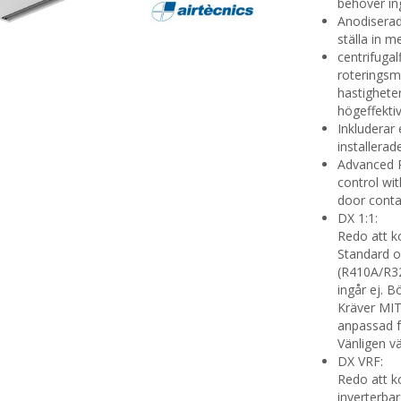
behöver in
Anodiserad 
ställa in me
centrifugal
roteringsm
hastighete
högeffektiv
Inkluderar
installera
Advanced P
control wi
door conta
DX 1:1:
Redo att k
Standard o
(R410A/R3
ingår ej. B
Kräver MI
anpassad fö
Vänligen vä
DX VRF:
Redo att k
inverterb