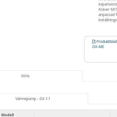
expansions
Kräver MIT
anpassad f
inställning
Produktbla
DX-ME
50Hz
Värmepump - DX 1:1
Modell