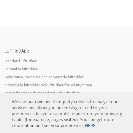
LUFTRIDÅER
Standard luftridåer
Försänkta luftridåer
Dekorativa, moderna och anpassade luftridåer
Industriella luftridåer och luftridåer för kylutrymmen
Karuselldörrar och skräddarsydda luftridåer
Luftridåer för pestkontroll
We use our own and third-party cookies to analyze our
services and show you advertising related to your
Luftridåer med värmepumpar och energisnåla luftridåer
preferences based on a profile made from your browsing
habits (for example, pages visited). You can get more
Ekonomiska lågkostnadsridåer
information and set your preferences
HERE
.