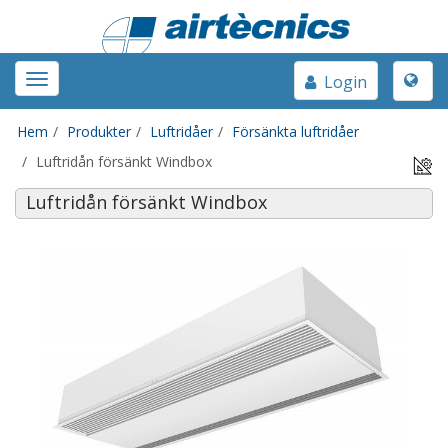
Toggle
Toggle
Login
naviga
navigation
Hem
Produkter
Luftridåer
Försänkta luftridåer
Luftridån försänkt Windbox
Luftridån försänkt Windbox