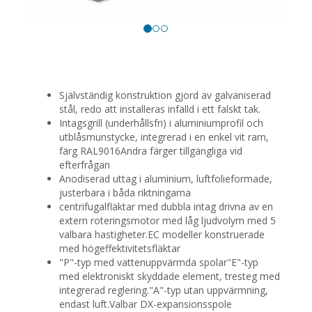
Självständig konstruktion gjord av galvaniserad
stål, redo att installeras infälld i ett falskt tak.
Intagsgrill (underhållsfri) i aluminiumprofil och
utblåsmunstycke, integrerad i en enkel vit ram,
färg RAL9016Andra färger tillgängliga vid
efterfrågan
Anodiserad uttag i aluminium, luftfolieformade,
justerbara i båda riktningarna
centrifugalfläktar med dubbla intag drivna av en
extern roteringsmotor med låg ljudvolym med 5
valbara hastigheter.EC modeller konstruerade
med högeffektivitetsfläktar
"P"-typ med vattenuppvärmda spolar"E"-typ
med elektroniskt skyddade element, tresteg med
integrerad reglering."A"-typ utan uppvärmning,
endast luft.Valbar DX-expansionsspole