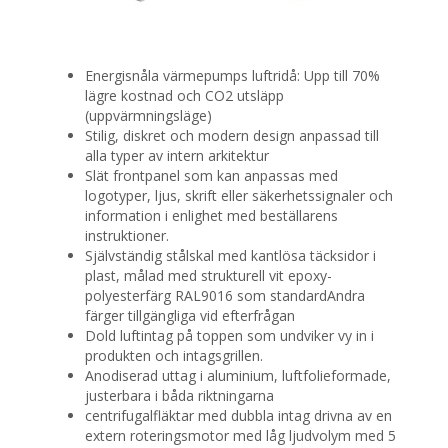
Energisnåla värmepumps luftridå: Upp till 70%
lägre kostnad och CO2 utsläpp
(uppvärmningsläge)
Stilig, diskret och modern design anpassad till
alla typer av intern arkitektur
Slät frontpanel som kan anpassas med
logotyper, ljus, skrift eller säkerhetssignaler och
information i enlighet med beställarens
instruktioner.
Självständig stålskal med kantlösa täcksidor i
plast, målad med strukturell vit epoxy-
polyesterfärg RAL9016 som standardAndra
färger tillgängliga vid efterfrågan
Dold luftintag på toppen som undviker vy in i
produkten och intagsgrillen.
Anodiserad uttag i aluminium, luftfolieformade,
justerbara i båda riktningarna
centrifugalfläktar med dubbla intag drivna av en
extern roteringsmotor med låg ljudvolym med 5