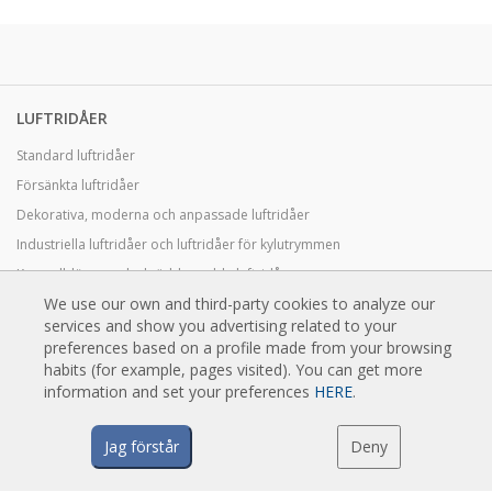
LUFTRIDÅER
Standard luftridåer
Försänkta luftridåer
Dekorativa, moderna och anpassade luftridåer
Industriella luftridåer och luftridåer för kylutrymmen
Karuselldörrar och skräddarsydda luftridåer
We use our own and third-party cookies to analyze our
Luftridåer för pestkontroll
services and show you advertising related to your
Luftridåer med värmepumpar och energisnåla luftridåer
preferences based on a profile made from your browsing
habits (for example, pages visited). You can get more
Ekonomiska lågkostnadsridåer
information and set your preferences
HERE
.
TEKNIK
Jag förstår
Deny
Vad är en luftridå?