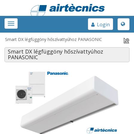
Toggle
Toggle
Login
naviga
navigation
Smart DX légfüggöny hőszívattyúhoz PANASONIC
Smart DX légfüggöny hőszívattyúhoz
PANASONIC